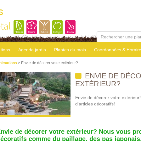
s
tal
tions
Agenda jardin
Plantes du mois
Coordonnées & Horair
nimations
> Envie de décorer votre extérieur?
ENVIE DE DÉC
EXTÉRIEUR?
Envie de décorer votre extérie
d'articles décoratifs!
nvie de décorer votre extérieur? Nous vous pr
écoratifs comme du paillage, des pas japonais,