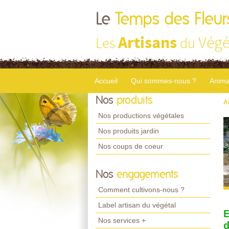
Le
Temps des Fleur
Artisans
Végé
Les
du
Accueil
Qui sommes-nous ?
Anima
Nos
produits
A
Nos productions végétales
Nos produits jardin
Nos coups de coeur
Nos
engagements
Comment cultivons-nous ?
Label artisan du végétal
E
Nos services +
d