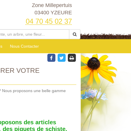
Zone Millepertuis
03400 YZEURE
04 70 45 02 37
es
Nous Contacter
ORER VOTRE
ur? Nous proposons une belle gamme
oposons des articles
 des piquets de schiste,