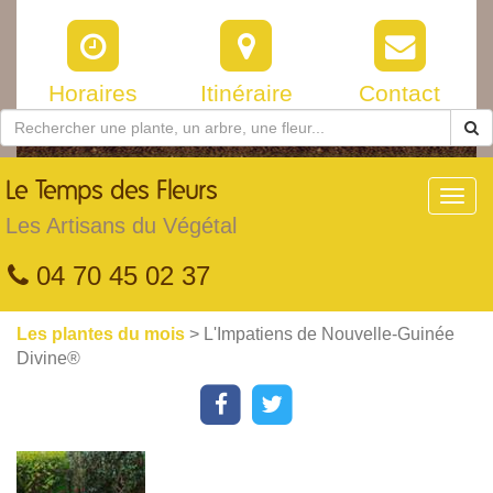
Horaires
Itinéraire
Contact
Le
Temps des Fleurs
Toggl
navig
Les Artisans du Végétal
04 70 45 02 37
Les plantes du mois
> L'Impatiens de Nouvelle-Guinée
Divine®