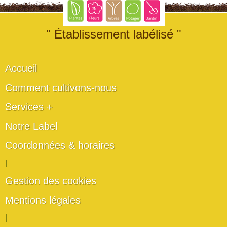
" Établissement labélisé "
Accueil
Comment cultivons-nous
Services +
Notre Label
Coordonnées & horaires
|
Gestion des cookies
Mentions légales
|