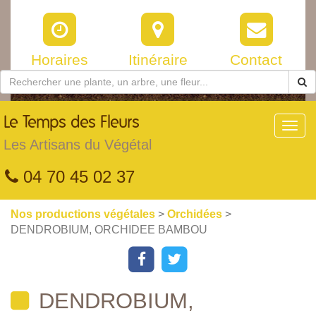
Horaires
Itinéraire
Contact
Le
Temps des Fleurs
Toggl
navig
Les Artisans du Végétal
04 70 45 02 37
Nos productions végétales
>
Orchidées
>
DENDROBIUM, ORCHIDEE BAMBOU
DENDROBIUM,