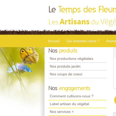
Le
Temps des Fleur
Artisans
Végé
Les
du
Accueil
Qui sommes-nous ?
Anima
Nos
produits
Nos productions végétales
Nos produits jardin
Nos coups de coeur
Nos
engagements
Comment cultivons-nous ?
Label artisan du végétal
Nos services +