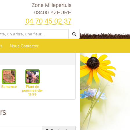
Zone Millepertuis
03400 YZEURE
04 70 45 02 37
es
Nous Contacter
Semence
Plant de
pommes-de-
terre
rs