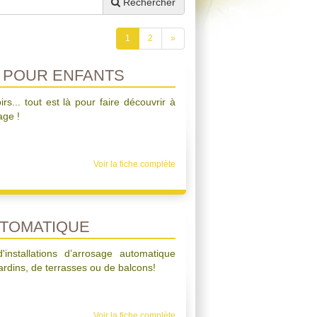
Rechercher
1
2
»
 POUR ENFANTS
irs... tout est là pour faire découvrir à
age !
Voir la fiche complète
TOMATIQUE
'installations d’arrosage automatique
ardins, de terrasses ou de balcons!
Voir la fiche complète