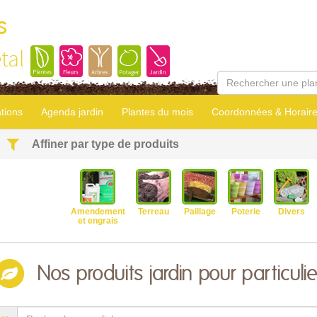
s
tal
tions
Agenda jardin
Plantes du mois
Coordonnées & Horair
Affiner par type de produits
Amendement
Terreau
Paillage
Poterie
Divers
et engrais
Nos produits jardin pour particulie