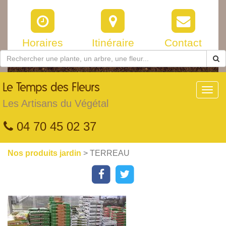
Horaires
Itinéraire
Contact
Le
Temps des Fleurs
Toggl
navig
Les Artisans du Végétal
04 70 45 02 37
Nos produits jardin
> TERREAU